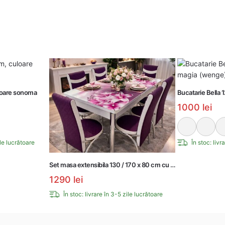
uloare sonoma
Bucatarie Bella
1000
lei
ile lucrătoare
În stoc: livr
Set masa extensibila 130 / 170 x 80 cm cu 6 scaune, model 3
1290
lei
În stoc: livrare în 3-5 zile lucrătoare