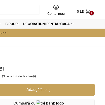
0
LEI
Contul meu
0
BIROURI
DECORATIUNI PENTRU CASA
duse!
ei
(
3
recenzii de la clienți)
Adaugă în coș
Cumpără cu