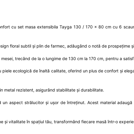
confort cu set masa extensibila Tayga 130 / 170 x 80 cm cu 6 scaun
ign floral subtil și plin de farmec, adăugând o notă de prospețime și
a mesei, trecând de la o lungime de 130 cm la 170 cm, pentru a satisf
piele ecologică de înaltă calitate, oferind un plus de confort și ele
 metal rezistent, asigurând stabilitate și durabilitate.
nd un aspect strălucitor și ușor de întreținut. Acest material adaug
e și vitalitate în spațiul tău, transformând fiecare masă într-o exper