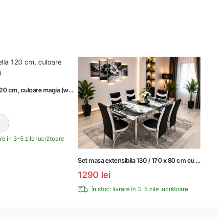
 120 cm, culoare magia (wenge)
are în 3-5 zile lucrătoare
31-1
Set masa extensibila 130 / 170 x 80 cm cu 6 scau
1290
lei
În stoc: livrare în 3-5 zile lucrătoare