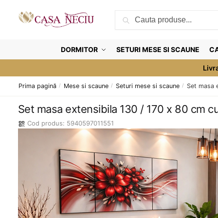
Skip
Skip
Caută
to
to
Caută
după:
navigation
content
DORMITOR
SETURI MESE SI SCAUNE
CA
Livr
Prima pagină
/
Mese si scaune
/
Seturi mese si scaune
/
Set masa e
Set masa extensibila 130 / 170 x 80 cm 
Cod produs: 5940597011551