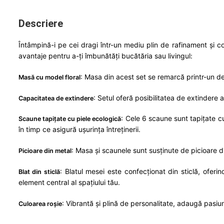
Descriere
Întâmpină-i pe cei dragi într-un mediu plin de rafinament și 
avantaje pentru a-ți îmbunătăți bucătăria sau livingul:
:
Masa din acest set se remarcă printr-un des
Masă cu model floral
:
Setul oferă posibilitatea de extindere 
Capacitatea de extindere
:
Cele 6 scaune sunt tapițate cu 
Scaune tapițate cu piele ecologică
în timp ce asigură ușurința întreținerii.
:
Masa și scaunele sunt susținute de picioare din
Picioare din metal
:
Blatul mesei este confecționat din sticlă, oferi
Blat din sticlă
element central al spațiului tău.
:
Vibrantă și plină de personalitate, adaugă pasiun
Culoarea roşie