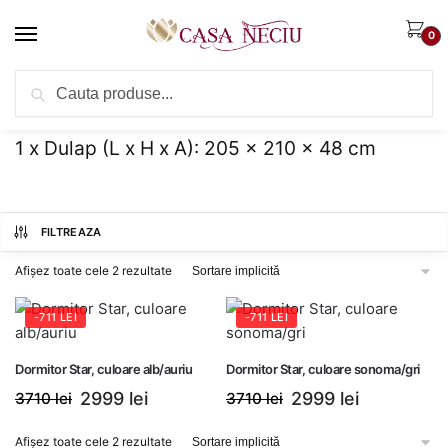
Skip
Skip
to
to
0
navigation
content
Caută
Caută
Prima pagină
Continut set produs
1 x Dulap (L x H x A): 205 x 210 x 48 cm
/
/
după:
1 x Dulap (L x H x A): 205 x 210 x 48 cm
FILTREAZA
Categorii
Afișez toate cele 2 rezultate
Dormitor
(2)
-
711
LEI
-
711
LEI
Tip produs
-
Dormitor Star, culoare alb/auriu
Dormitor Star, culoare sonoma/gri
2999
lei
2999
lei
3710
lei
3710
lei
Set mobila dormitor
(2)
Prețul
Prețul
Prețul
Prețul
inițial
curent
inițial
curent
Afișez toate cele 2 rezultate